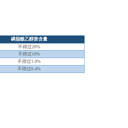
磷脂酰乙醇胺含量
不得过
2
0
%
不得过
1
0
%
不得过
1
.0
%
不得过
0
.4
%