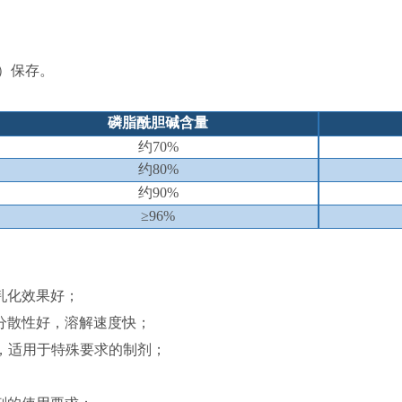
下）保存。
磷脂酰胆碱
含量
约
7
0
%
约
80%
约
90
%
≥
9
6
%
乳化效果好；
分散性好，溶解速度快；
上，适用于特殊要求的制剂；