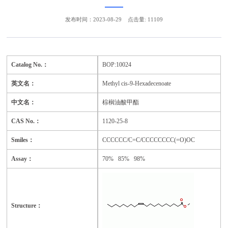
发布时间：2023-08-29
点击量: 11109
Catalog No.：
BOP:100
24
英文名：
Methyl cis-9-Hexadecenoate
中文名：
棕榈油酸甲酯
CAS No.：
1120-25-8
Smiles：
CCCCCC/C=C/CCCCCCCC(=O)OC
Assay：
70%
85% 98%
Structure：