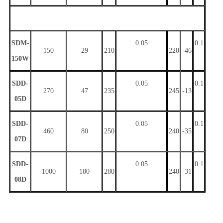
SDM-
0.05
0.
1
150
29
210
220
-46
150W
SDD-
0.05
0.
1
270
4
7
235
245
-13
05D
SDD-
0.05
0.
1
460
80
250
240
-3
5
07D
SDD-
0.05
0.
1
1000
180
280
240
-3
1
08D