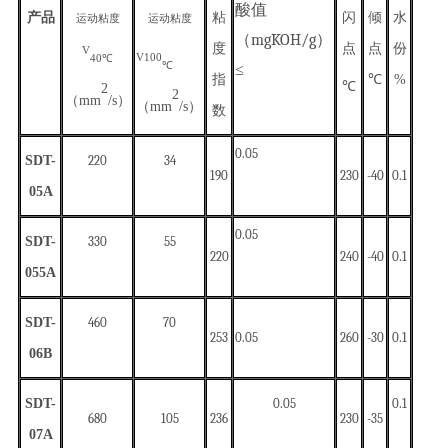
酸值
产品
粘
闪
倾
水
运动粘度
运动粘度
（
mgKOH/g
）
度
点
点
份
V
V
100
40
℃
℃
≤
指
℃
%
℃
2
2
（
mm
/s）
（
mm
/s）
数
0.05
SDT-
220
34
190
230
-40
0.1
05A
0.05
SDT-
330
55
220
240
-40
0.1
055A
SDT-
460
70
253
260
-30
0.1
0.05
06B
SDT-
0.05
0.1
680
105
236
230
-35
07A