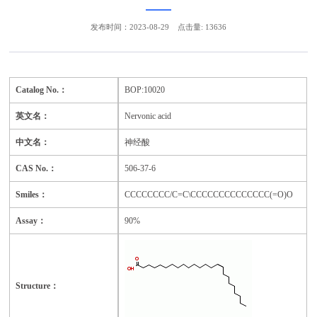
发布时间：2023-08-29
点击量: 13636
Catalog No.：
BOP:100
20
英文名：
Nervonic acid
中文名：
神经酸
CAS No.：
506-37-6
Smiles：
CCCCCCCC/C=C\CCCCCCCCCCCCCC(=O)O
Assay：
9
0
%
Structure：