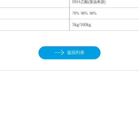
DHA乙酯(藻油来源)
70% 90% 96%
5kg/160kg
：
返回列表