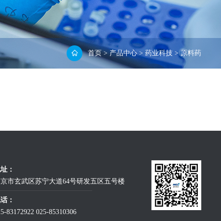
首页
>
产品中心
>
药业科技
>
原料药
地址：
京市玄武区苏宁大道64号研发五区五号楼
电话：
25-83172922
025-85310306